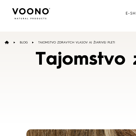
E-S
Hľadať:
BLOG
TAJOMSTVO ZDRAVÝCH VLASOV AJ ŽIARIVEJ PLETI
Tajomstvo z
Vlasová starostlivosť
NAKUPOVAŤ