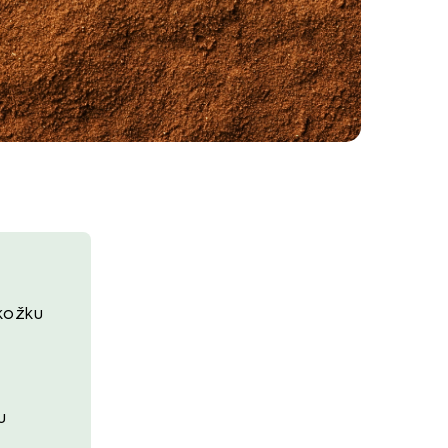
kožku
u