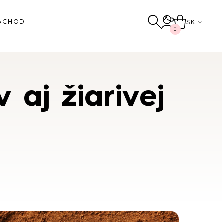
SK
BCHOD
0
 aj žiarivej
ť
Ostatné
NAKUPOVAŤ