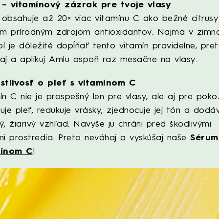
– vitamínový zázrak pre tvoje vlasy
obsahuje až 20× viac vitamínu C ako bežné citrusy
ým prírodným zdrojom antioxidantov. Najmä v zim
í je dôležité dopĺňať tento vitamín pravidelne, pre
aj a aplikuj Amlu aspoň raz mesačne na vlasy.
stlivosť o pleť s vitamínom C
ín C nie je prospešný len pre vlasy, ale aj pre poko
uje pleť, redukuje vrásky, zjednocuje jej tón a dodá
ý, žiarivý vzhľad. Navyše ju chráni pred škodlivými
mi prostredia. Preto neváhaj a vyskúšaj naše
Sérum
mínom C
!