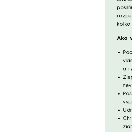
posil
rozpu
koľko
Ako 
Pod
vla
a r
Zle
nev
Pos
vyp
Udr
Chr
žia