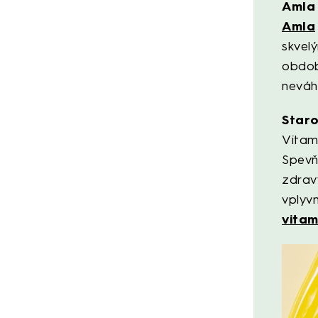
Amla 
Amla
skvel
obdob
neváh
Staro
Vitam
Spevň
zdrav
vplyv
vita