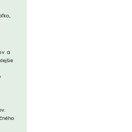
oľko,
ov a
lejšie
y
ov.
ečného