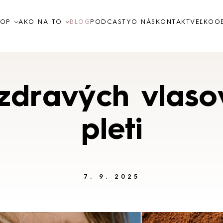
HOP
AKO NA TO
BLOG
PODCASTY
O NÁS
KONTAKT
VEĽKOO
Videá návody
Ako na to
dravých vlasov
Nejčastějšie dotazy
pleti
Pleťová
starostlivos
7. 9. 2025
NAKUPOVAŤ