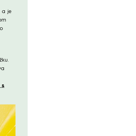
 a je
nom
to
žku.
va
 s