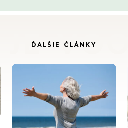
 JE VO
ĎALŠIE ČLÁNKY