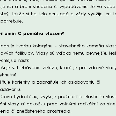
ňuje ich a bráni štiepeniu či vypadávaniu. Je vo vode
stný, takže si ho telo neukladá a vždy využije len t
 potrebuje.
vitamín C pomáha vlasom?
poruje tvorbu kolagénu – stavebného kameňa vlas
sových folikulov. Vlasy sú vďaka nemu pevnejšie, lesk
ýchlejšie rastú.
pšuje vstrebávanie železa, ktoré je pre zdravé vlas
yhnutné.
ilňuje korienky a zabraňuje ich oslabovaniu či
adávaniu.
žiava hydratáciu, zvyšuje pružnosť a elasticitu vlas
áni vlasy aj pokožku pred voľnými radikálmi zo sln
renia či znečisteného prostredia.