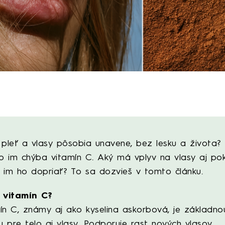
 pleť a vlasy pôsobia unavene, bez lesku a života?
 im chýba vitamín C. Aký má vplyv na vlasy aj po
 im ho dopriať? To sa dozvieš v tomto článku.
 vitamín C?
ín C, známy aj ako kyselina askorbová, je základno
ou pre telo aj vlasy. Podporuje rast nových vlasov,