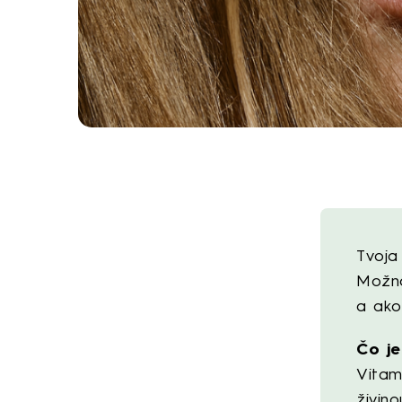
Tvoja
Možno
a ako
Čo je
Vitam
živin