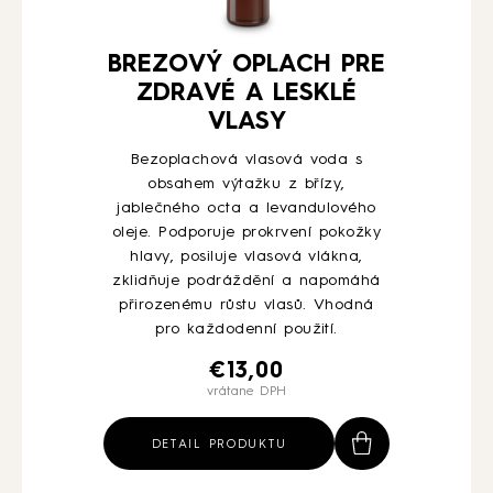
BREZOVÝ OPLACH PRE
ZDRAVÉ A LESKLÉ
VLASY
Bezoplachová vlasová voda s
obsahem výtažku z břízy,
jablečného octa a levandulového
oleje. Podporuje prokrvení pokožky
hlavy, posiluje vlasová vlákna,
zklidňuje podráždění a napomáhá
přirozenému růstu vlasů. Vhodná
pro každodenní použití.
€
13,00
vrátane DPH
DETAIL PRODUKTU