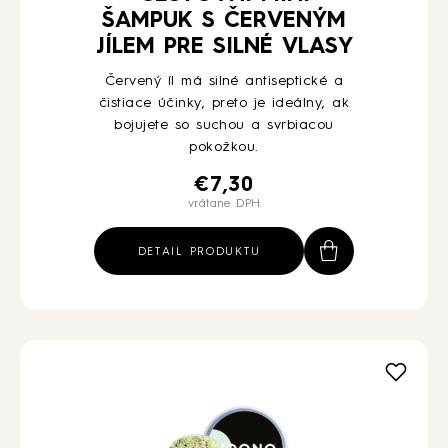
ŠAMPUK S ČERVENÝM
JÍLEM PRE SILNÉ VLASY
Červený íl má silné antiseptické a
čistiace účinky, preto je ideálny, ak
bojujete so suchou a svrbiacou
pokožkou.
€
7,30
vrátane DPH
DETAIL PRODUKTU