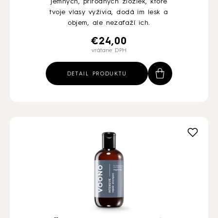
jemných, prírodných zložiek, ktoré
tvoje vlasy vyživia, dodá im lesk a
objem, ale nezaťaží ich.
€
24,00
vrátane DPH
DETAIL PRODUKTU