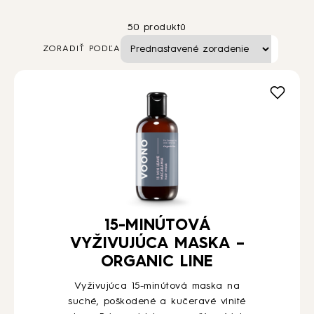
50 produktů
AKO NA TO
ZORADIŤ PODĽA
BLOG
PODCASTY
O NÁS
KONTAKT
15-MINÚTOVÁ
VYŽIVUJÚCA MASKA –
ORGANIC LINE
VEĽKOOBCHOD
Vyživujúca 15-minútová maska na
suché, poškodené a kučeravé vlnité