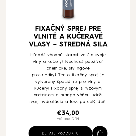
FIXAČNÝ SPREJ PRE
VLNITÉ A KUČERAVÉ
VLASY – STREDNÁ SILA
Hľadáš vhodnú starostlivosť o svoje
vlny a kučery? Nechceš používať
chemické, stylingové
prostriedky? Tento fixačný sprej je
vytvorený špeciálne pre vlny a
kučery! Fixačný sprej s ryžovým
proteínom a mango vôňou udrží
tvar, hydratáciu a lesk po celý deň.
€
34,00
vrátane DPH
DETAIL PRODUKTU