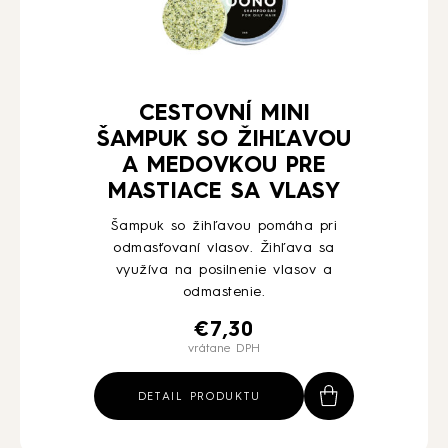
CESTOVNÍ MINI
ŠAMPUK SO ŽIHĽAVOU
A MEDOVKOU PRE
MASTIACE SA VLASY
Šampuk so žihľavou pomáha pri
odmasťovaní vlasov. Žihľava sa
využíva na posilnenie vlasov a
odmastenie.
€
7,30
vrátane DPH
DETAIL PRODUKTU