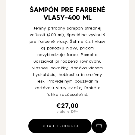
ŠAMPÓN PRE FARBENÉ
VLASY-400 ML
Jemný prírodný šampón strednej
veľkosti (400 ml), špeciálne vyvinutý
pre farbené vlasy. Šetrne čistí vlasy
aj pokožku hlavy, pričom
nevybledzuje farbu. Pomáha
udržiavať prirodzenú rovnováhu
vlasovej pokožky, dodáva vlasom
hydratáciu, hebkosť a intenzívny
lesk. Pravidelným používaním
zostávajú vlasy svieže, ľahké a
ľahko rozčesateľné.
€
27,00
vrátane DPH
DETAIL PRODUKTU