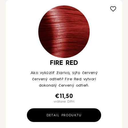
FIRE RED
Ako vykúzliť žiarivo, sýto červený
červený odtieň? Fire Red vytvorí
dokonalý červený odtieň.
€
11,50
vrátane DPH
DETAIL PRODUKTU