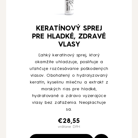
KERATÍNOVÝ SPREJ
PRE HLADKÉ, ZDRAVÉ
VLASY
Ľahký keratínový sprej, ktorý
okamžite uhladzuje, posilňuje a
uľahčuje rozčesávanie poškodených
vlasov. Obohatený o hydrolyzovaný
keratín, kyselinu mliečnu a extrakt z
morských rias pre hladké,
hydratované a zdravo vyzerajúce
vlasy bez zaťaženia. Neoplachuje
sa.
€
28,55
vrátane DPH