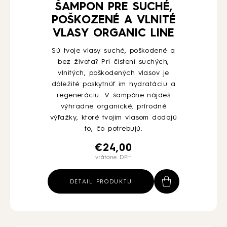
ŠAMPON PRE SUCHÉ,
POŠKOZENÉ A VLNITÉ
VLASY ORGANIC LINE
Sú tvoje vlasy suché, poškodené a
bez života? Pri čistení suchých,
vlnitých, poškodených vlasov je
dôležité poskytnúť im hydratáciu a
regeneráciu. V šampóne nájdeš
výhradne organické, prírodné
výťažky, ktoré tvojim vlasom dodajú
to, čo potrebujú.
€
24,00
vrátane DPH
DETAIL PRODUKTU