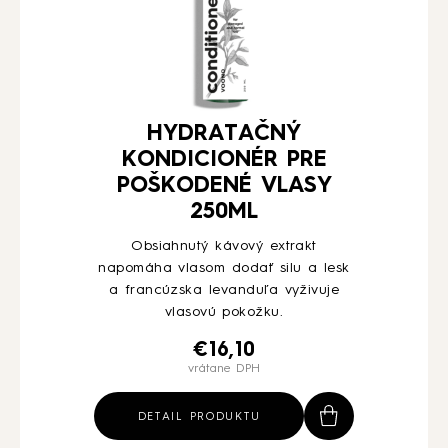
HYDRATAČNÝ
KONDICIONÉR PRE
POŠKODENÉ VLASY
250ML
Obsiahnutý kávový extrakt
napomáha vlasom dodať silu a lesk
a francúzska levanduľa vyživuje
vlasovú pokožku.
€
16,10
vrátane DPH
DETAIL PRODUKTU