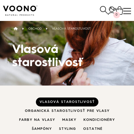
Hľadať:
0
OBCHOD
VLASOVÁ STAROSTLIVOSŤ
E-SHOP
Vlasová
starostlivosť
Vlasová starostlivosť
NAKUPOVAŤ
VLASOVÁ STAROSTLIVOSŤ
Pleťová
starostlivosť
Ostatné
ORGANICKÁ STAROSTLIVOSŤ PRE VLASY
FARBY NA VLASY
MASKY
KONDICIONÉRY
NAKUPOVAŤ
NAKUPOVAŤ
ŠAMPÓNY
STYLING
OSTATNÉ