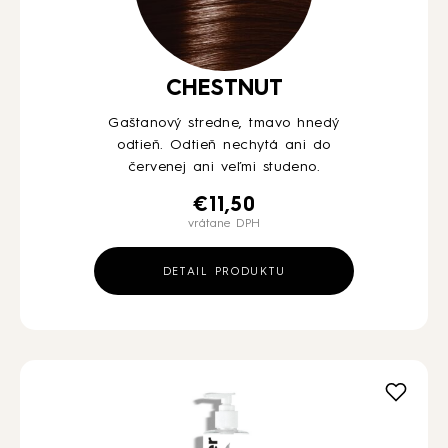
CHESTNUT
Gaštanový stredne, tmavo hnedý
odtieň. Odtieň nechytá ani do
červenej ani veľmi studeno.
€
11,50
vrátane DPH
DETAIL PRODUKTU