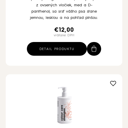
z ovsených vločiek, med a D-
panthenol, sa srsť vášho psa stane
jemnou, lesklou a na pohľad plnšou.
€
12,00
vrátane DPH
DETAIL PRODUKTU