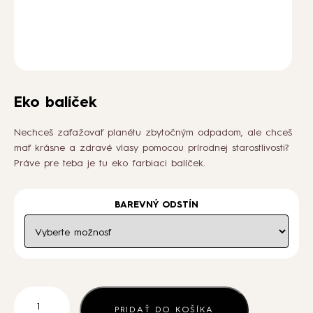
AKO NA TO
BLOG
Eko balíček
PODCASTY
Nechceš zaťažovať planétu zbytočným odpadom, ale chceš
mať krásne a zdravé vlasy pomocou prírodnej starostlivosti?
Práve pre teba je tu eko farbiaci balíček.
O NÁS
BAREVNÝ ODSTÍN
KONTAKT
VEĽKOOBCHOD
množstvo
Eko
PRIDAŤ DO KOŠÍKA