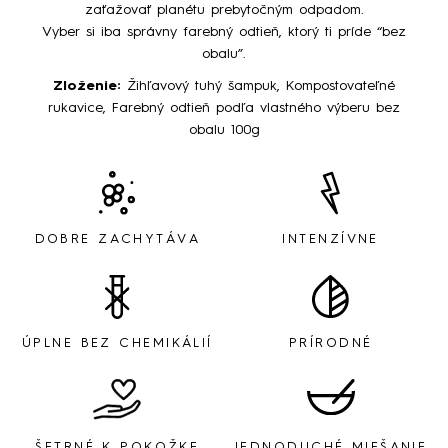
zaťažovať planétu prebytočným odpadom.
Vyber si iba správny farebný odtieň, ktorý ti príde “bez
obalu”.
Zloženie:
Žihľavový tuhý šampuk, Kompostovateľné
rukavice, Farebný odtieň podľa vlastného výberu bez
obalu 100g
DOBRE ZACHYTÁVA
INTENZÍVNE
ÚPLNE BEZ CHEMIKÁLIÍ
PRÍRODNÉ
ŠETRNÉ K POKOŽKE
JEDNODUCHÉ MIEŠANIE