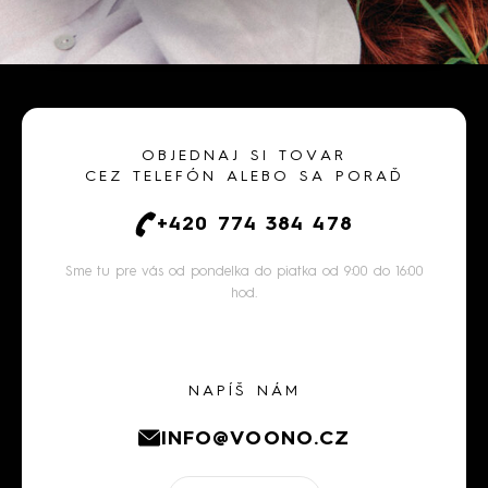
OBJEDNAJ SI TOVAR
CEZ TELEFÓN ALEBO SA PORAĎ
+420 774 384 478
Sme tu pre vás od pondelka do piatka od 9:00 do 16:00
hod.
NAPÍŠ NÁM
INFO@VOONO.CZ