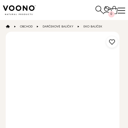
Hľadať:
0
OBCHOD
DARČEKOVÉ BALÍČKY
EKO BALÍČEK
E-SHOP
Vlasová starostlivosť
NAKUPOVAŤ
Pleťová
starostlivosť
Ostatné
NAKUPOVAŤ
NAKUPOVAŤ