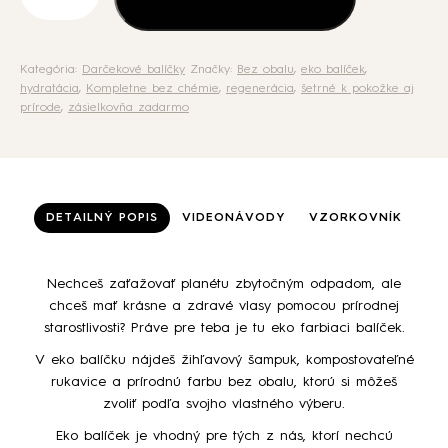
balíček
Kategória:
Darčekové balíčky
Značky:
Bez obalu
,
eko balíček
,
hydratácia
,
Kompletne bez chémie
,
regenerácia
,
šetrné k pokožke aj
prírode
,
zásielkovňa zadarmo
DETAILNÝ POPIS
VIDEONÁVODY
VZORKOVNÍK
Nechceš zaťažovať planétu zbytočným odpadom, ale
chceš mať krásne a zdravé vlasy pomocou prírodnej
starostlivosti? Práve pre teba je tu eko farbiaci balíček.
V eko balíčku nájdeš žihľavový šampuk, kompostovateľné
rukavice a prírodnú farbu bez obalu, ktorú si môžeš
zvoliť podľa svojho vlastného výberu.
Eko balíček je vhodný pre tých z nás, ktorí nechcú