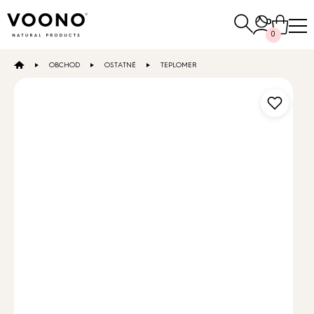
Hľadať:
0
OBCHOD
OSTATNÉ
TEPLOMER
E-SHOP
Vlasová starostlivosť
NAKUPOVAŤ
Pleťová
starostlivosť
Ostatné
NAKUPOVAŤ
NAKUPOVAŤ