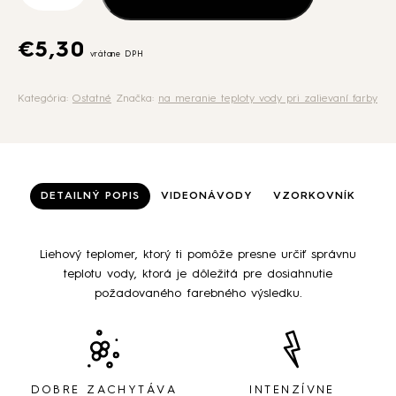
€
5,30
vrátane DPH
Kategória:
Ostatné
Značka:
na meranie teploty vody pri zalievaní farby
DETAILNÝ POPIS
VIDEONÁVODY
VZORKOVNÍK
Liehový teplomer, ktorý ti pomôže presne určiť správnu
teplotu vody, ktorá je dôležitá pre dosiahnutie
požadovaného farebného výsledku.
DOBRE ZACHYTÁVA
INTENZÍVNE