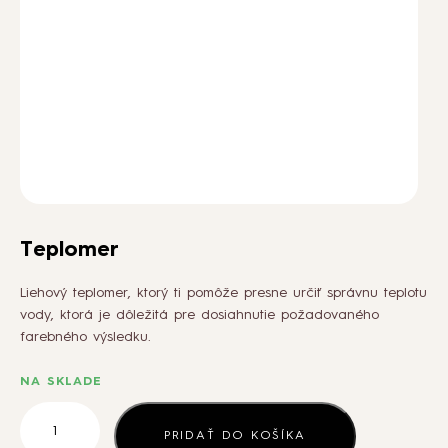
AKO NA TO
BLOG
PODCASTY
O NÁS
Teplomer
Liehový teplomer, ktorý ti pomôže presne určiť správnu teplotu
KONTAKT
vody, ktorá je dôležitá pre dosiahnutie požadovaného
farebného výsledku.
VEĽKOOBCHOD
NA SKLADE
množstvo
Teplomer
PRIDAŤ DO KOŠÍKA