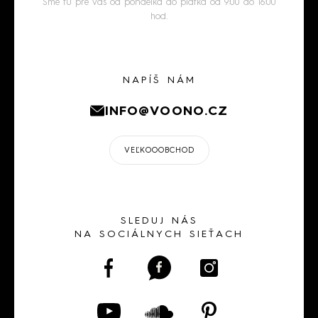
Sme tu pre vás od pondelka do piatka od 9:00 do 16:00
hod.
NAPÍŠ NÁM
INFO@VOONO.CZ
VEĽKOOOBCHOD
SLEDUJ NÁS
NA SOCIÁLNYCH SIEŤACH