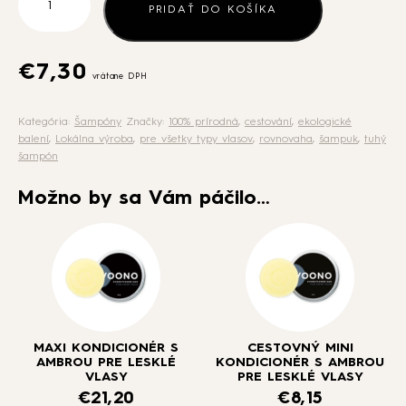
Cestovný
PRIDAŤ DO KOŠÍKA
mini
šampuk
s
€
7,30
vrátane DPH
Ambrou
pre
Kategória:
Šampóny
Značky:
100% prírodná
,
cestování
,
ekologické
lesklé
balení
,
Lokálna výroba
,
pre všetky typy vlasov
,
rovnovaha
,
šampuk
,
tuhý
vlasy
šampón
Možno by sa Vám páčilo…
MAXI KONDICIONÉR S
CESTOVNÝ MINI
AMBROU PRE LESKLÉ
KONDICIONÉR S AMBROU
VLASY
PRE LESKLÉ VLASY
€
21,20
€
8,15