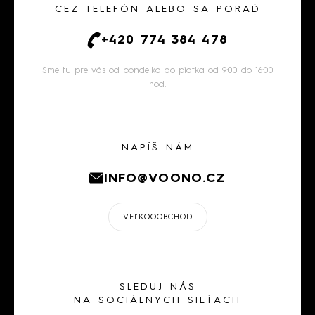
CEZ TELEFÓN ALEBO SA PORAĎ
+420 774 384 478
Sme tu pre vás od pondelka do piatka od 9:00 do 16:00
hod.
NAPÍŠ NÁM
INFO@VOONO.CZ
VEĽKOOOBCHOD
SLEDUJ NÁS
NA SOCIÁLNYCH SIEŤACH