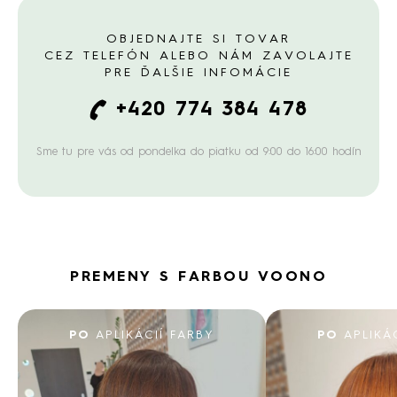
OBJEDNAJTE SI TOVAR
CEZ TELEFÓN ALEBO NÁM ZAVOLAJTE
PRE ĎALŠIE INFOMÁCIE
+420 774 384 478
Sme tu pre vás od pondelka do piatku od 9:00 do 16:00 hodín
PREMENY S FARBOU VOONO
PO
APLIKÁCIÍ FARBY
PO
APLIKÁ