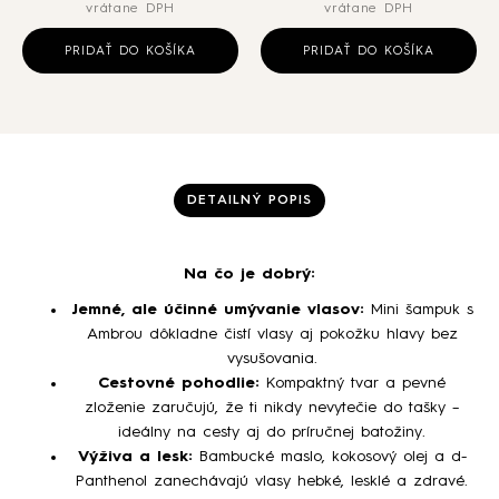
vrátane DPH
vrátane DPH
PRIDAŤ DO KOŠÍKA
PRIDAŤ DO KOŠÍKA
DETAILNÝ POPIS
Na čo je dobrý:
Jemné, ale účinné umývanie vlasov:
Mini šampuk s
Ambrou dôkladne čistí vlasy aj pokožku hlavy bez
vysušovania.
Cestovné pohodlie:
Kompaktný tvar a pevné
zloženie zaručujú, že ti nikdy nevytečie do tašky –
ideálny na cesty aj do príručnej batožiny.
Výživa a lesk:
Bambucké maslo, kokosový olej a d-
Panthenol zanechávajú vlasy hebké, lesklé a zdravé.