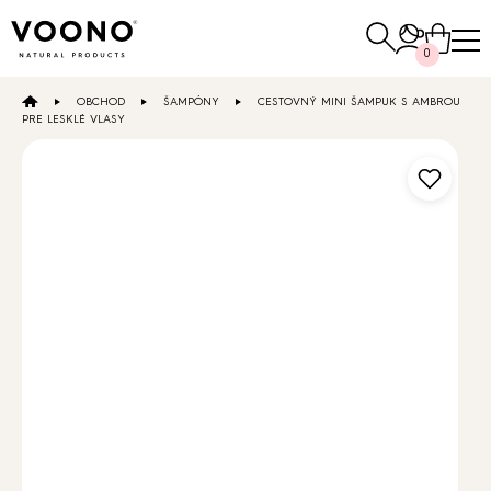
Hľadať:
0
OBCHOD
ŠAMPÓNY
CESTOVNÝ MINI ŠAMPUK S AMBROU
E-SHOP
PRE LESKLÉ VLASY
Vlasová starostlivosť
NAKUPOVAŤ
Pleťová
starostlivosť
Ostatné
NAKUPOVAŤ
NAKUPOVAŤ