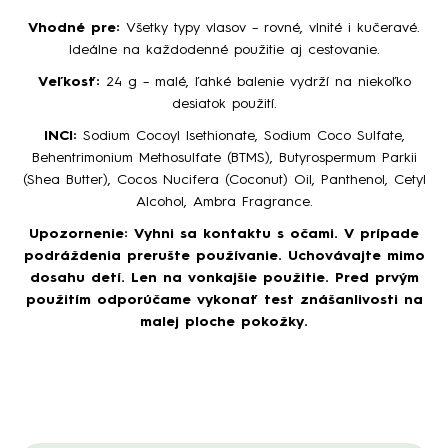
Vhodné pre:
Všetky typy vlasov – rovné, vlnité i kučeravé.
Ideálne na každodenné použitie aj cestovanie.
Veľkosť:
24 g – malé, ľahké balenie vydrží na niekoľko
desiatok použití.
INCI:
Sodium Cocoyl Isethionate, Sodium Coco Sulfate,
Behentrimonium Methosulfate (BTMS), Butyrospermum Parkii
(Shea Butter), Cocos Nucifera (Coconut) Oil, Panthenol, Cetyl
Alcohol, Ambra Fragrance.
Upozornenie:
Vyhni sa kontaktu s očami. V prípade
podráždenia prerušte používanie. Uchovávajte mimo
dosahu detí. Len na vonkajšie použitie. Pred prvým
použitím odporúčame vykonať test znášanlivosti na
malej ploche pokožky.