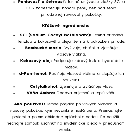
Peniavosť a šetrnosť:
Jemné umývacie zložky SCI a
SCS zabezpečujú bohatú penu, bez narušenia
prirodzenej rovnováhy pokožky.
Kľúčové ingrediencie:
SCI (Sodium Cocoyl Isethionate):
Jemná prírodná
tenzída z kokosového oleja, šetrná k pokožke i prírode.
Bambucké maslo:
Vyživuje, chráni a zjemňuje
vlasové vlákna.
Kokosový olej:
Podporuje zdravý lesk a hydratáciu
vlasov.
d-Panthenol:
Posilňuje vlasové vlákna a zlepšuje ich
štruktúru.
Cetylalkohol:
Zjemňuje a zvláčňuje vlasy.
Vôňa Ambra:
Dodáva príjemnú a teplú vôňu.
Ako používať:
Jemne prejdite po vlhkých vlasoch a
vlasovej pokožke, kým nevznikne hustá pena. Premasírujte
prstami a potom dôkladne opláchnite vodou. Po použití
nechajte šampuk uschnúť na mydelničke alebo v priedušnom
vrecku.